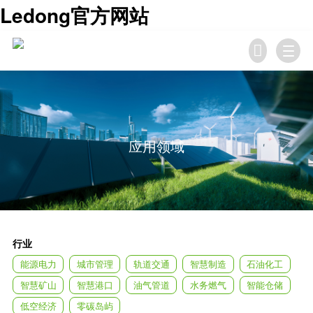
Ledong官方网站

应用领域
行业
能源电力
城市管理
轨道交通
智慧制造
石油化工
智慧矿山
智慧港口
油气管道
水务燃气
智能仓储
低空经济
零碳岛屿