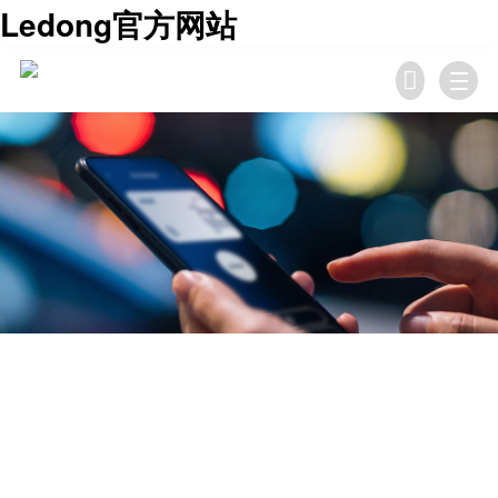
Ledong官方网站
